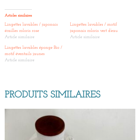
Articles similaires
Lingettes lavables / japonais
Lingettes lavables / motif
écailles coloris rose
japonais coloris vert d’eau
Article similaire
Article similaire
Lingettes lavables éponge Bio /
motif éventails jaunes
Article similaire
PRODUITS SIMILAIRES