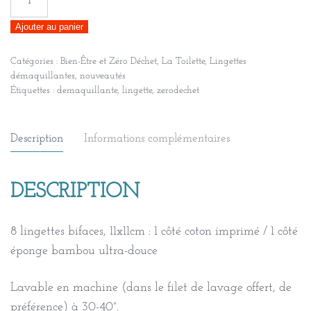
de
Ajouter au panier
Pack
8
Catégories :
Bien-Être et Zéro Déchet
,
La Toilette
,
Lingettes
Lingettes
démaquillantes
,
nouveautés
lavables
Étiquettes :
demaquillante
,
lingette
,
zerodechet
éponge
bambou
Description
Informations complémentaires
/
Bols
ramen
DESCRIPTION
8 lingettes bifaces, 11x11cm : 1 côté coton imprimé / 1 côté
éponge bambou ultra-douce
Lavable en machine (dans le filet de lavage offert, de
préférence) à 30-40°.