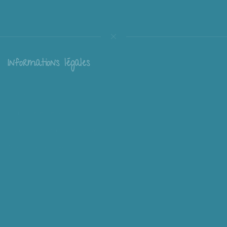
Informations légales
Livraison
Échange et retour
Conditions générales de vente
Mentions légales
Mieux nous connaître
Mimousk ? Qui ? Quoi ?