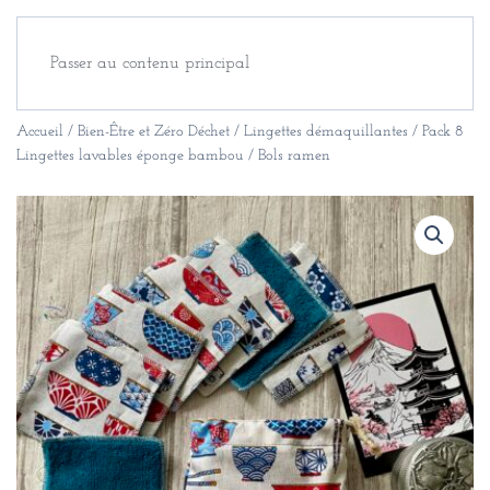
Passer au contenu principal
Accueil
/
Bien-Être et Zéro Déchet
/
Lingettes démaquillantes
/ Pack 8
Lingettes lavables éponge bambou / Bols ramen