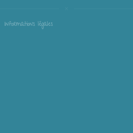
Informations légales
Livraison
Échange et retour
Conditions générales de vente
Mentions légales
Mieux nous connaître
Mimousk ? Qui ? Quoi ?
Philosophie de Mimousk
Mon compte