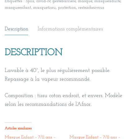
Étiquettes :
3plis
,
covid-19
,
gestebarriere
,
masque
,
masqueadulte
,
masqueenfant
,
masquetissu
,
protection
,
restezchezvous
Description
Informations complémentaires
DESCRIPTION
Lavable à 40°, le plus régulièrement possible.
Repassage à la vapeur recommandé.
Composition : tissu coton endroit, et envers. Modèle
selon les recommandations de l’Afnor.
Articles similaires
Masque Enfant – 7/11 ans –
Masque Enfant – 7/11 ans –