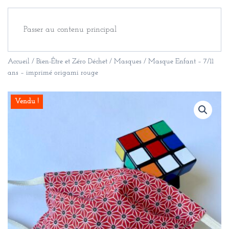
Passer au contenu principal
Accueil
/
Bien-Être et Zéro Déchet
/
Masques
/ Masque Enfant – 7/11
ans – imprimé origami rouge
Vendu !