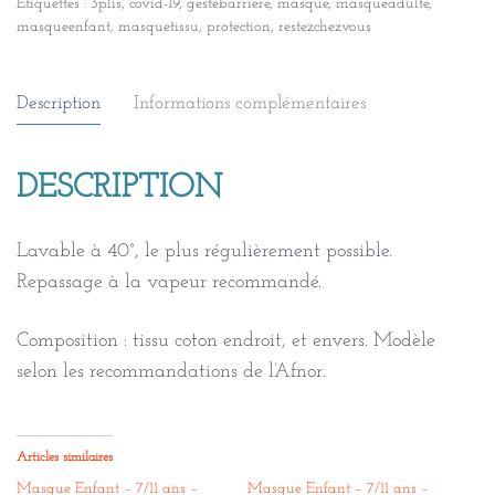
Étiquettes :
3plis
,
covid-19
,
gestebarriere
,
masque
,
masqueadulte
,
masqueenfant
,
masquetissu
,
protection
,
restezchezvous
Description
Informations complémentaires
DESCRIPTION
Lavable à 40°, le plus régulièrement possible.
Repassage à la vapeur recommandé.
Composition : tissu coton endroit, et envers. Modèle
selon les recommandations de l’Afnor.
Articles similaires
Masque Enfant – 7/11 ans –
Masque Enfant – 7/11 ans –