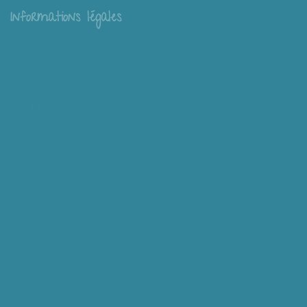
Informations légales
Livraison
Échange et retour
Conditions générales de vente
Mentions légales
Mieux nous connaître
Mimousk ? Qui ? Quoi ?
Philosophie de Mimousk
Mon compte
Panier