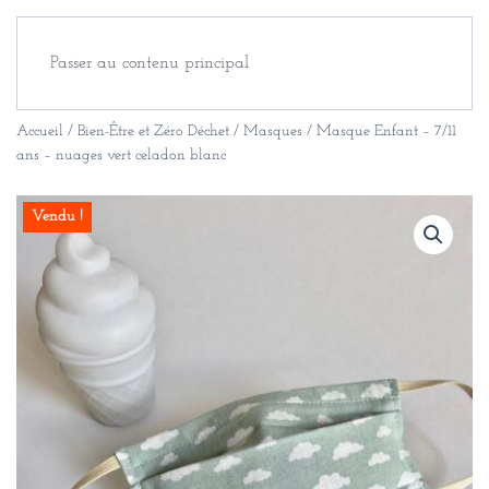
Passer au contenu principal
Accueil
/
Bien-Être et Zéro Déchet
/
Masques
/ Masque Enfant – 7/11
ans – nuages vert celadon blanc
Vendu !