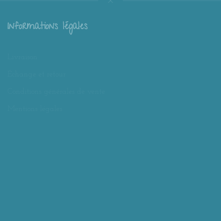
Informations légales
Livraison
Échange et retour
Conditions générales de vente
Mentions légales
Mieux nous connaître
Mimousk ? Qui ? Quoi ?
Philosophie de Mimousk
Mon compte