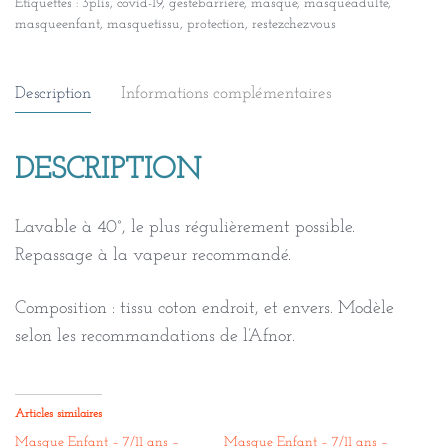
Étiquettes :
3plis
,
covid-19
,
gestebarriere
,
masque
,
masqueadulte
,
masqueenfant
,
masquetissu
,
protection
,
restezchezvous
Description
Informations complémentaires
DESCRIPTION
Lavable à 40°, le plus régulièrement possible.
Repassage à la vapeur recommandé.
Composition : tissu coton endroit, et envers. Modèle
selon les recommandations de l’Afnor.
Articles similaires
Masque Enfant – 7/11 ans –
Masque Enfant – 7/11 ans –