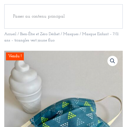
Passer au contenu principal
Accueil
/
Bien-Être et Zéro Déchet
/
Masques
/ Masque Enfant – 7/11
ans – triangles vert jaune fluo
Vendu !