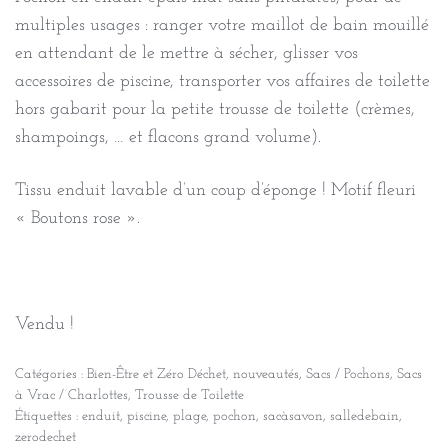
multiples usages : ranger votre maillot de bain mouillé
en attendant de le mettre à sécher, glisser vos
accessoires de piscine, transporter vos affaires de toilette
hors gabarit pour la petite trousse de toilette (crèmes,
shampoings, … et flacons grand volume).
Tissu enduit lavable d’un coup d’éponge ! Motif fleuri
« Boutons rose ».
Vendu !
Catégories :
Bien-Être et Zéro Déchet
,
nouveautés
,
Sacs / Pochons
,
Sacs
à Vrac / Charlottes
,
Trousse de Toilette
Étiquettes :
enduit
,
piscine
,
plage
,
pochon
,
sacàsavon
,
salledebain
,
zerodechet