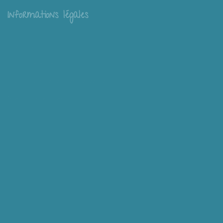
Informations légales
Livraison
Échange et retour
Conditions générales de vente
Mentions légales
Mieux nous connaître
Mimousk ? Qui ? Quoi ?
Philosophie de Mimousk
Mon compte
Panier