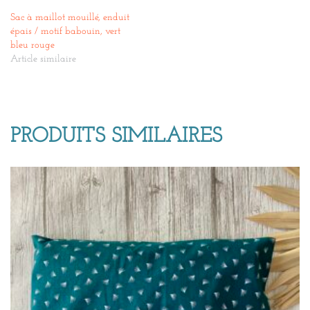
Sac à maillot mouillé, enduit
épais / motif babouin, vert
bleu rouge
Article similaire
PRODUITS SIMILAIRES