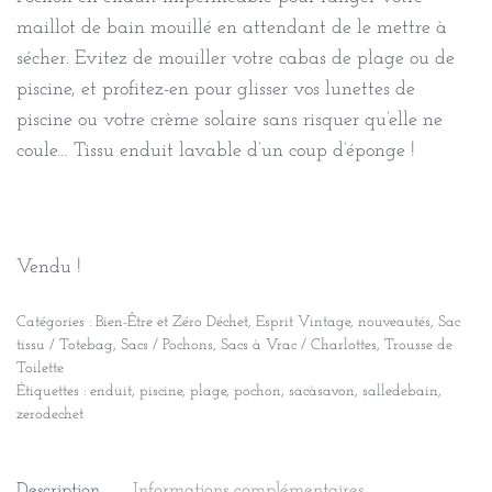
maillot de bain mouillé en attendant de le mettre à
sécher. Evitez de mouiller votre cabas de plage ou de
piscine, et profitez-en pour glisser vos lunettes de
piscine ou votre crème solaire sans risquer qu’elle ne
coule… Tissu enduit lavable d’un coup d’éponge !
Vendu !
Catégories :
Bien-Être et Zéro Déchet
,
Esprit Vintage
,
nouveautés
,
Sac
tissu / Totebag
,
Sacs / Pochons
,
Sacs à Vrac / Charlottes
,
Trousse de
Toilette
Étiquettes :
enduit
,
piscine
,
plage
,
pochon
,
sacàsavon
,
salledebain
,
zerodechet
Description
Informations complémentaires