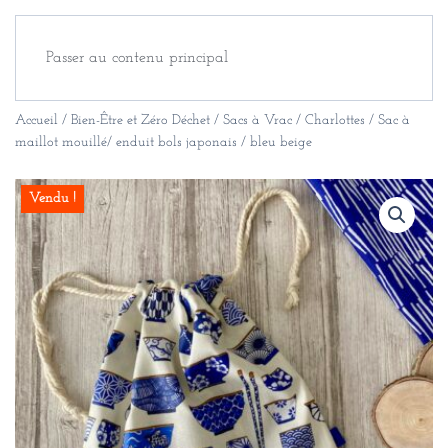
Passer au contenu principal
Accueil
/
Bien-Être et Zéro Déchet
/
Sacs à Vrac / Charlottes
/ Sac à
maillot mouillé/ enduit bols japonais / bleu beige
Vendu !