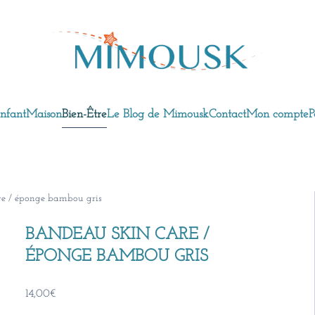
nfant
Maison
Bien-Être
Le Blog de Mimousk
Contact
Mon compte
P
re / éponge bambou gris
BANDEAU SKIN CARE /
ÉPONGE BAMBOU GRIS
14,00
€