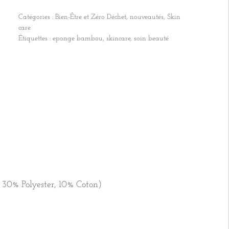
de
Catégories :
Bien-Être et Zéro Déchet
,
nouveautés
,
Skin
Bandeau
care
skin
Étiquettes :
eponge bambou
,
skincare
,
soin beauté
care
/
éponge
bambou
gris
 30% Polyester, 10% Coton)