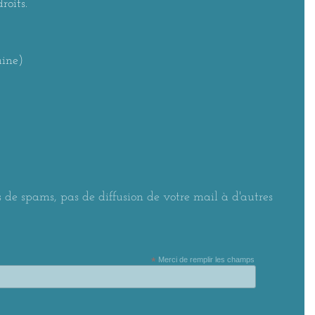
roits.
aine)
 de spams, pas de diffusion de votre mail à d'autres
*
Merci de remplir les champs