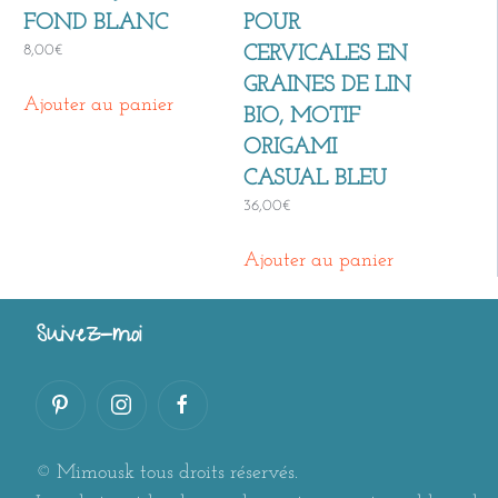
FOND BLANC
POUR
8,00
€
CERVICALES EN
GRAINES DE LIN
Ajouter au panier
BIO, MOTIF
ORIGAMI
CASUAL BLEU
36,00
€
Ajouter au panier
Suivez-moi
© Mimousk tous droits réservés.