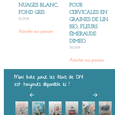
NUAGES BLANC,
POUR
FOND GRIS
CERVICALES EN
10,00
€
GRAINES DE LIN
BIO, FLEURS
Ajouter au panier
ÉMERAUDE
DIMEO
36,00
€
Ajouter au panier
Mon livre pour les fans de DIY
est toujours disponible ici !