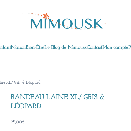
nfant
Maison
Bien-Être
Le Blog de Mimousk
Contact
Mon compte
P
ine XL/ Gris & Léopard
BANDEAU LAINE XL/ GRIS &
LÉOPARD
25,00
€