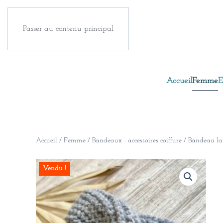
Passer au contenu principal
Accueil
Femme
E
Accueil
/
Femme
/
Bandeaux - accessoires coiffure
/ Bandeau la
Vendu !