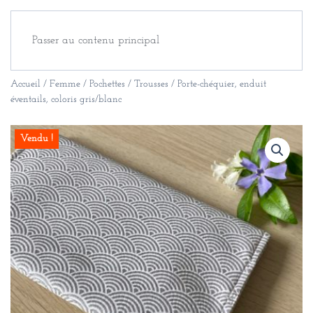
Passer au contenu principal
Accueil
/
Femme
/
Pochettes / Trousses
/ Porte-chéquier, enduit
éventails, coloris gris/blanc
Vendu !