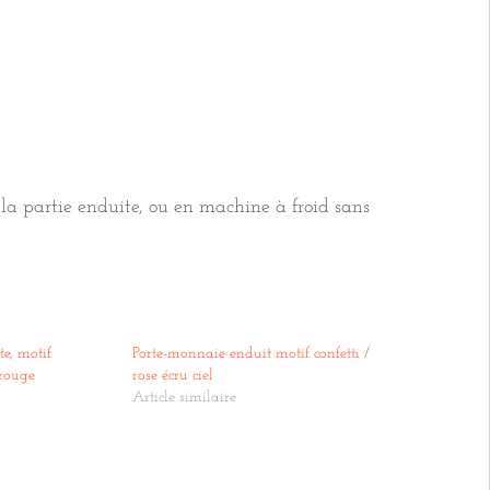
la partie enduite, ou en machine à froid sans
e, motif
Porte-monnaie enduit motif confetti /
/rouge
rose écru ciel
Article similaire