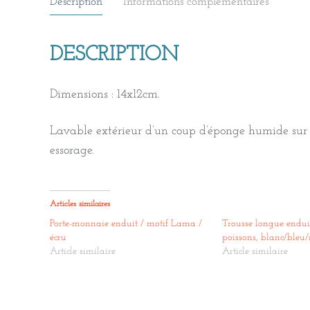
Description
Informations complémentaires
DESCRIPTION
Dimensions : 14x12cm.
Lavable extérieur d’un coup d’éponge humide sur 
essorage.
Articles similaires
Porte-monnaie enduit / motif Lama /
Trousse longue enduit
écru
poissons, blanc/bleu
Article similaire
Article similaire