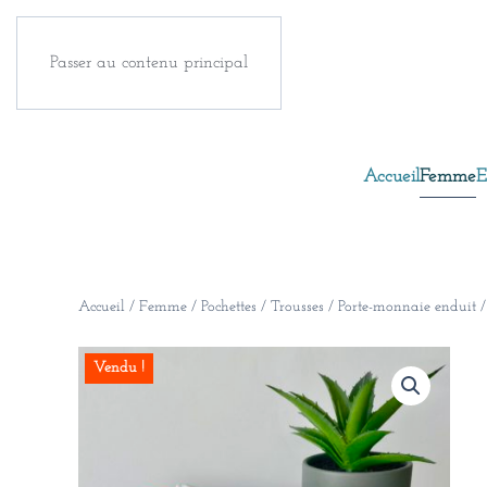
Passer au contenu principal
Accueil
Femme
E
Accueil
/
Femme
/
Pochettes / Trousses
/ Porte-monnaie enduit /
Vendu !