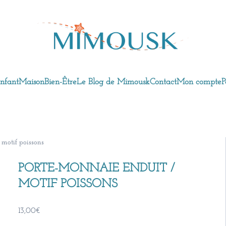
nfant
Maison
Bien-Être
Le Blog de Mimousk
Contact
Mon compte
P
 motif poissons
PORTE-MONNAIE ENDUIT /
MOTIF POISSONS
13,00
€