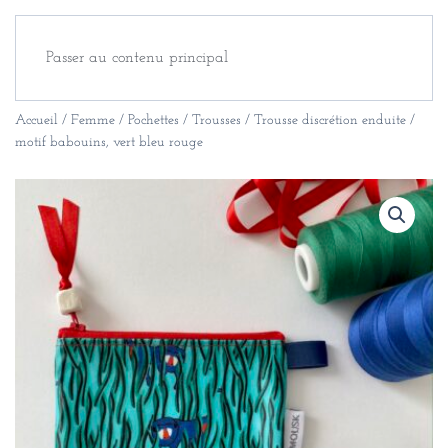
Passer au contenu principal
Accueil
/
Femme
/
Pochettes / Trousses
/ Trousse discrétion enduite /
motif babouins, vert bleu rouge