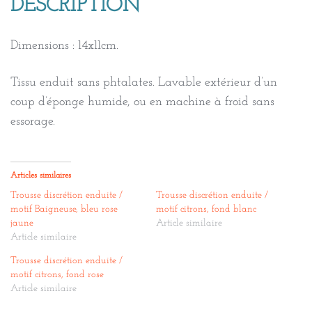
DESCRIPTION
bleu
rouge
Dimensions : 14x11cm.
Tissu enduit sans phtalates. Lavable extérieur d’un
coup d’éponge humide, ou en machine à froid sans
essorage.
Articles similaires
Trousse discrétion enduite /
Trousse discrétion enduite /
motif Baigneuse, bleu rose
motif citrons, fond blanc
jaune
Article similaire
Article similaire
Trousse discrétion enduite /
motif citrons, fond rose
Article similaire