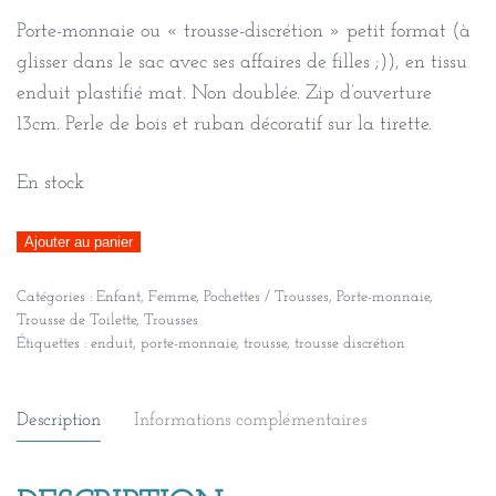
Porte-monnaie ou « trousse-discrétion » petit format (à
glisser dans le sac avec ses affaires de filles ;)), en tissu
enduit plastifié mat. Non doublée. Zip d’ouverture
13cm. Perle de bois et ruban décoratif sur la tirette.
En stock
quantité
Ajouter au panier
de
Catégories :
Enfant
,
Femme
,
Pochettes / Trousses
,
Porte-monnaie
,
Trousse
Trousse de Toilette
,
Trousses
discrétion
Étiquettes :
enduit
,
porte-monnaie
,
trousse
,
trousse discrétion
enduite
/
Description
Informations complémentaires
motif
babouins,
vert