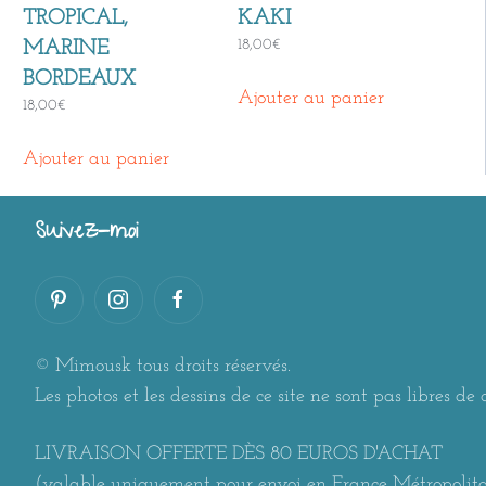
TROPICAL,
KAKI
18,00
€
MARINE
BORDEAUX
Ajouter au panier
18,00
€
Ajouter au panier
Suivez-moi
© Mimousk tous droits réservés.
Les photos et les dessins de ce site ne sont pas libres de d
LIVRAISON OFFERTE DÈS 80 EUROS D'ACHAT
(valable uniquement pour envoi en France Métropolit