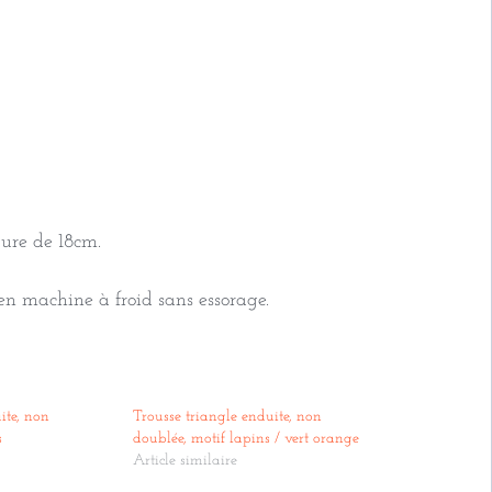
non
doublée,
vichy
Rose
ture de 18cm.
n machine à froid sans essorage.
ite, non
Trousse triangle enduite, non
s
doublée, motif lapins / vert orange
Article similaire