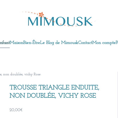
nfant
Maison
Bien-Être
Le Blog de Mimousk
Contact
Mon compte
P
e, non doublée, vichy Rose
TROUSSE TRIANGLE ENDUITE,
NON DOUBLÉE, VICHY ROSE
20,00
€