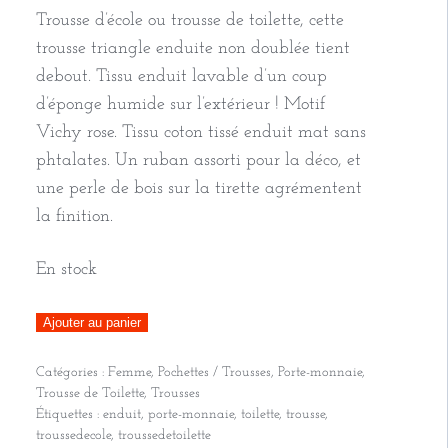
Trousse d’école ou trousse de toilette, cette
trousse triangle enduite non doublée tient
debout. Tissu enduit lavable d’un coup
d’éponge humide sur l’extérieur ! Motif
Vichy rose. Tissu coton tissé enduit mat sans
phtalates. Un ruban assorti pour la déco, et
une perle de bois sur la tirette agrémentent
la finition.
En stock
quantité
Ajouter au panier
de
Catégories :
Femme
,
Pochettes / Trousses
,
Porte-monnaie
,
Trousse
Trousse de Toilette
,
Trousses
triangle
Étiquettes :
enduit
,
porte-monnaie
,
toilette
,
trousse
,
enduite,
troussedecole
,
troussedetoilette