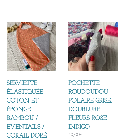
SERVIETTE
POCHETTE
ÉLASTIQUÉE
ROUDOUDOU
COTON ET
POLAIRE GRISE,
ÉPONGE
DOUBLURE
BAMBOU /
FLEURS ROSE
EVENTAILS /
INDIGO
30,00
€
CORAIL DORÉ