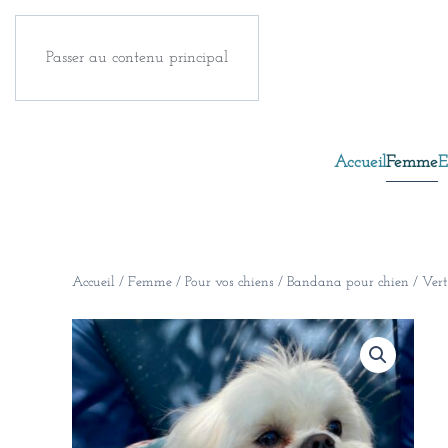
Passer au contenu principal
Accueil
Femme
E
Accueil
/
Femme
/
Pour vos chiens
/ Bandana pour chien / Vert