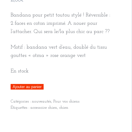
18,00
€
Bandana pour petit toutou stylé ! Réversible :
2 faces en coton imprimé. A nouer pour
l’attacher. Qui sera le/la plus chic au parc ??
Motif : bandana vert d’eau, doublé du tissu
gouttes « otma » rose orange vert
En stock
quantité
Ajouter au panier
de
Catégories :
nouveautés
,
Pour vos chiens
Bandana
Étiquettes :
accessoire chien
,
chien
pour
chien
/