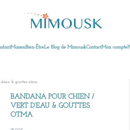
nfant
Maison
Bien-Être
Le Blog de Mimousk
Contact
Mon compte
P
 d’eau & gouttes otma
BANDANA POUR CHIEN /
VERT D’EAU & GOUTTES
OTMA