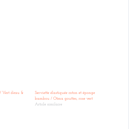
Vert
d'eau
&
gouttes
otma
 Vert d’eau &
Serviette élastiquée coton et éponge
bambou / Otma gouttes, rose vert
Article similaire