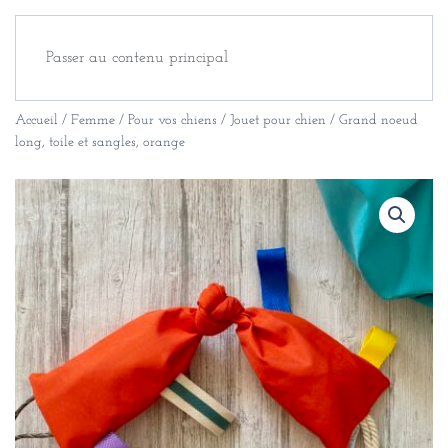
Passer au contenu principal
Accueil
/
Femme
/
Pour vos chiens
/ Jouet pour chien / Grand noeud
long, toile et sangles, orange