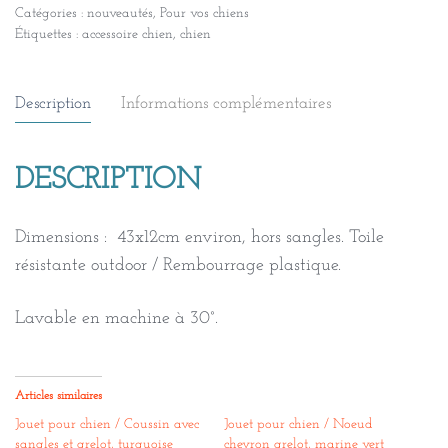
Catégories :
nouveautés
,
Pour vos chiens
Jouet
Étiquettes :
accessoire chien
,
chien
pour
chien
/
Description
Informations complémentaires
Grand
noeud
DESCRIPTION
long,
toile
Dimensions : 43x12cm environ, hors sangles. Toile
et
résistante outdoor / Rembourrage plastique.
sangles,
orange
Lavable en machine à 30°.
Articles similaires
Jouet pour chien / Coussin avec
Jouet pour chien / Noeud
sangles et grelot, turquoise
chevron grelot, marine vert