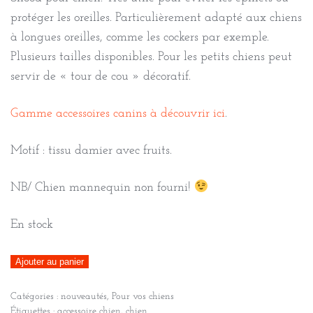
protéger les oreilles. Particulièrement adapté aux chiens
à longues oreilles, comme les cockers par exemple.
Plusieurs tailles disponibles. Pour les petits chiens peut
servir de « tour de cou » décoratif.
Gamme accessoires canins à découvrir ici
.
Motif : tissu damier avec fruits.
NB/ Chien mannequin non fourni!
En stock
quantité
Ajouter au panier
de
Catégories :
nouveautés
,
Pour vos chiens
Snood
Étiquettes :
accessoire chien
,
chien