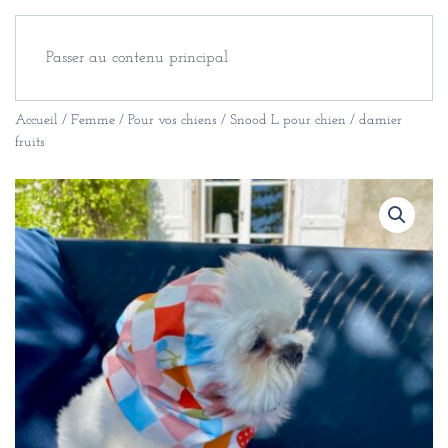
Passer au contenu principal
Accueil
/
Femme
/
Pour vos chiens
/ Snood L pour chien / damier
fruits