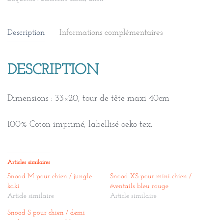
L
pour
chien
Description
Informations complémentaires
/
damier
DESCRIPTION
fruits
Dimensions : 33×20, tour de tête maxi 40cm
100% Coton imprimé, labellisé oeko-tex.
Articles similaires
Snood M pour chien / jungle
Snood XS pour mini-chien /
kaki
éventails bleu rouge
Article similaire
Article similaire
Snood S pour chien / demi