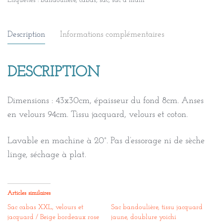
Étiquettes :
bandoulière
,
cabas
,
sac
,
sac à main
Description
Informations complémentaires
DESCRIPTION
Dimensions : 43x30cm, épaisseur du fond 8cm. Anses
en velours 94cm. Tissu jacquard, velours et coton.
Lavable en machine à 20°. Pas d’essorage ni de sèche
linge, séchage à plat.
Articles similaires
Sac cabas XXL, velours et
Sac bandoulière, tissu jacquard
jacquard / Beige bordeaux rose
jaune, doublure yoichi