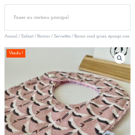
Passer au contenu principal
Accueil
/
Enfant
/
Bavoirs / Serviettes
/ Bavoir rond grues, éponge rose
Vendu !