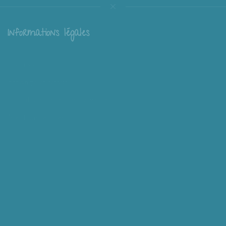
Informations légales
Livraison
Échange et retour
Conditions générales de vente
Mentions légales
Mieux nous connaître
Mimousk ? Qui ? Quoi ?
Philosophie de Mimousk
Mon compte