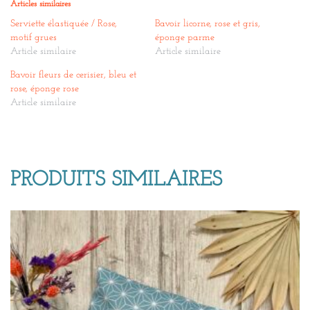
Articles similaires
Serviette élastiquée / Rose,
Bavoir licorne, rose et gris,
motif grues
éponge parme
Article similaire
Article similaire
Bavoir fleurs de cerisier, bleu et
rose, éponge rose
Article similaire
PRODUITS SIMILAIRES