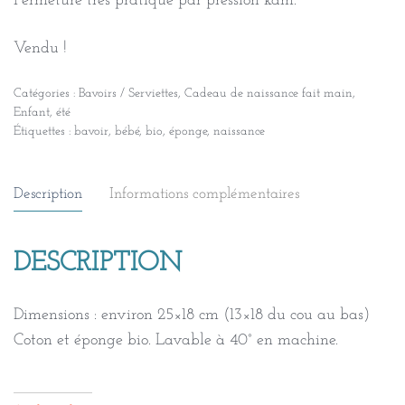
Fermeture très pratique par pression kam.
Vendu !
Catégories :
Bavoirs / Serviettes
,
Cadeau de naissance fait main
,
Enfant
,
été
Étiquettes :
bavoir
,
bébé
,
bio
,
éponge
,
naissance
Description
Informations complémentaires
DESCRIPTION
Dimensions : environ 25×18 cm (13×18 du cou au bas)
Coton et éponge bio. Lavable à 40° en machine.