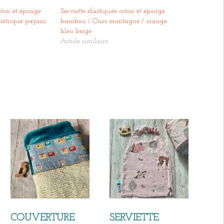
coton et éponge
Serviette élastiquée coton et éponge
étrique payani
bambou / Ours montagne / orange
bleu beige
Article similaire
COUVERTURE
SERVIETTE