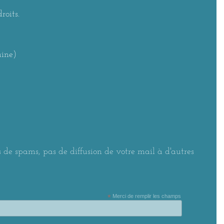
roits.
aine)
 de spams, pas de diffusion de votre mail à d'autres
*
Merci de remplir les champs