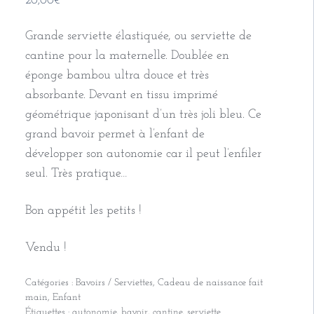
20,00
€
Grande serviette élastiquée, ou serviette de
cantine pour la maternelle. Doublée en
éponge bambou ultra douce et très
absorbante. Devant en tissu imprimé
géométrique japonisant d’un très joli bleu. Ce
grand bavoir permet à l’enfant de
développer son autonomie car il peut l’enfiler
seul. Très pratique…
Bon appétit les petits !
Vendu !
Catégories :
Bavoirs / Serviettes
,
Cadeau de naissance fait
main
,
Enfant
Étiquettes :
autonomie
,
bavoir
,
cantine
,
serviette