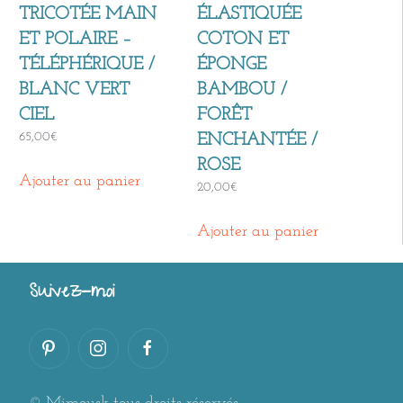
TRICOTÉE MAIN
ÉLASTIQUÉE
ET POLAIRE –
COTON ET
TÉLÉPHÉRIQUE /
ÉPONGE
BLANC VERT
BAMBOU /
CIEL
FORÊT
65,00
€
ENCHANTÉE /
ROSE
Ajouter au panier
20,00
€
Ajouter au panier
Suivez-moi