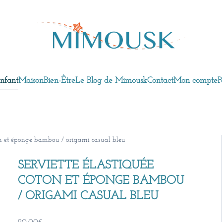
nfant
Maison
Bien-Être
Le Blog de Mimousk
Contact
Mon compte
P
ton et éponge bambou / origami casual bleu
SERVIETTE ÉLASTIQUÉE
COTON ET ÉPONGE BAMBOU
/ ORIGAMI CASUAL BLEU