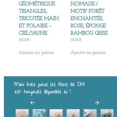
GÉOMÉTRIQUE
NOMADE /
TRIANGLES,
MOTIF FORÊT
TRICOTÉE MAIN
ENCHANTÉE,
ET POLAIRE –
ROSE, ÉPONGE
CIEL/JAUNE
BAMBOU GRISE
65,00
€
38,00
€
Ajouter au panier
Ajouter au panier
Mon livre pour les fans de DIY
est toujours disponible ici !