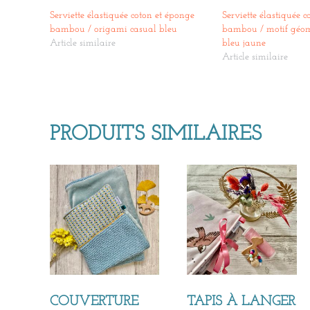
Serviette élastiquée coton et éponge
Serviette élastiquée 
bambou / origami casual bleu
bambou / motif géom
Article similaire
bleu jaune
Article similaire
PRODUITS SIMILAIRES
COUVERTURE
TAPIS À LANGER