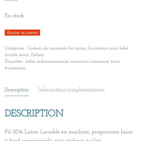
En stock
quantité
Ajouter au panier
de
Catégories :
Cadeau de naissance fait main
,
Couverture pour bébé
Couverture
tricotée main
,
Enfant
géométrique
Étiquettes :
bébé
,
cadeaunaissance
,
couverture
,
naissance
,
tricot
,
triangles,
tricotemain
tricotée
main
Description
Informations complémentaires
et
polaire
-
DESCRIPTION
Ciel/Jaune
Fil 20% Laine. Lavable en machine, programme laine
à froid recommandé, puis séchage à plat.