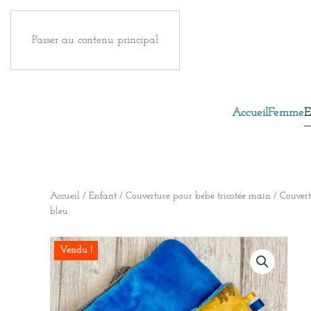
Passer au contenu principal
Accueil
Femme
E
Accueil
/
Enfant
/
Couverture pour bébé tricotée main
/ Couvert
bleu
Vendu !