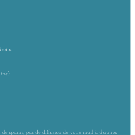
roits.
aine)
 de spams, pas de diffusion de votre mail à d'autres