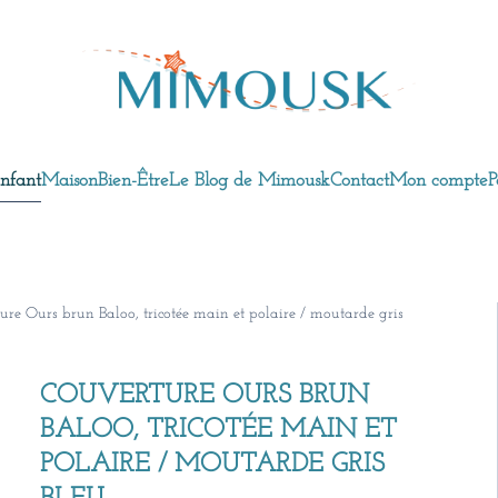
nfant
Maison
Bien-Être
Le Blog de Mimousk
Contact
Mon compte
P
ure Ours brun Baloo, tricotée main et polaire / moutarde gris
COUVERTURE OURS BRUN
BALOO, TRICOTÉE MAIN ET
POLAIRE / MOUTARDE GRIS