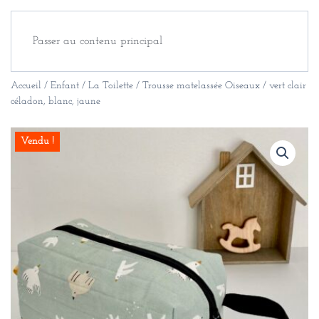
Passer au contenu principal
Accueil
/
Enfant
/
La Toilette
/ Trousse matelassée Oiseaux / vert clair
céladon, blanc, jaune
Vendu !