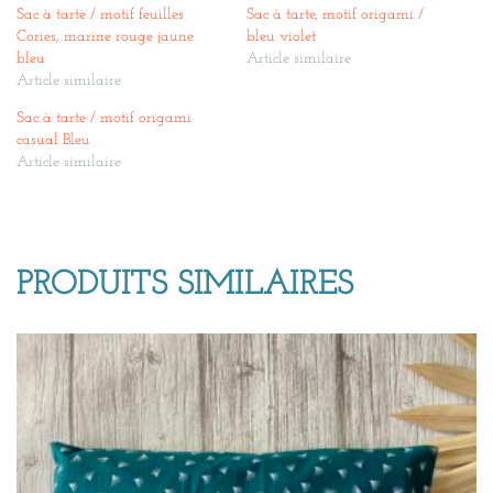
Sac à tarte / motif feuilles
Sac à tarte, motif origami /
Cories, marine rouge jaune
bleu violet
bleu
Article similaire
Article similaire
Sac à tarte / motif origami
casual Bleu
Article similaire
PRODUITS SIMILAIRES