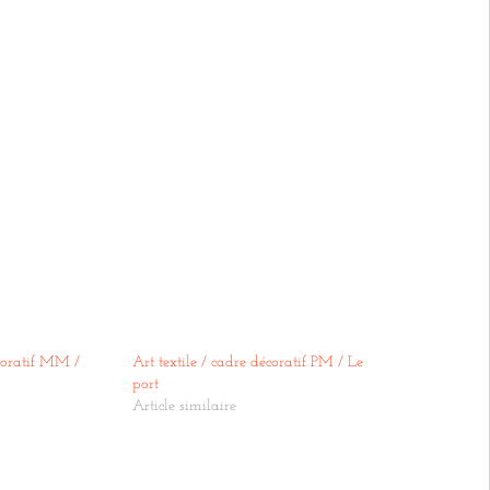
cadre
décoratif
GM
/
Tangerine
écoratif MM /
Art textile / cadre décoratif PM / Le
port
Article similaire