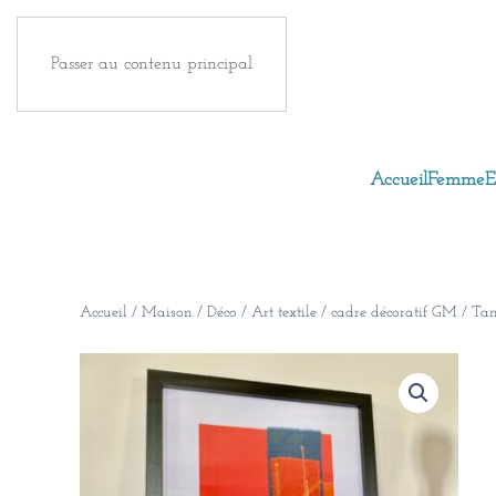
Passer au contenu principal
Accueil
Femme
E
Accueil
/
Maison
/
Déco
/ Art textile / cadre décoratif GM / Ta