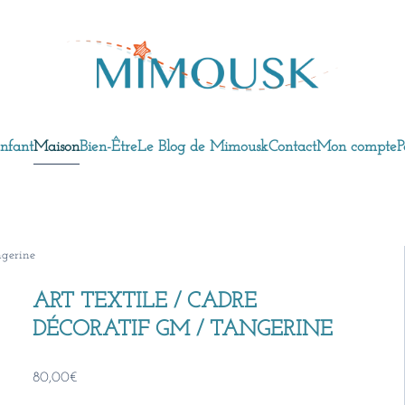
nfant
Maison
Bien-Être
Le Blog de Mimousk
Contact
Mon compte
P
ngerine
ART TEXTILE / CADRE
DÉCORATIF GM / TANGERINE
80,00
€