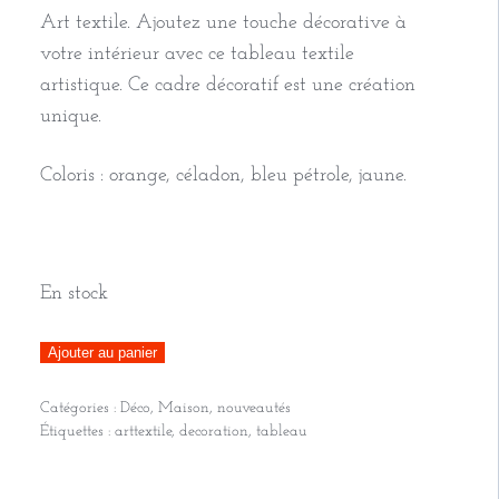
Art textile. Ajoutez une touche décorative à
votre intérieur avec ce tableau textile
artistique. Ce cadre décoratif est une création
unique.
Coloris : orange, céladon, bleu pétrole, jaune.
En stock
quantité
Ajouter au panier
de
Catégories :
Déco
,
Maison
,
nouveautés
Art
Étiquettes :
arttextile
,
decoration
,
tableau
textile
/