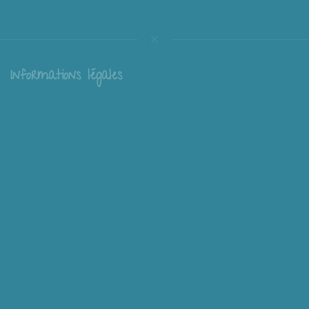
Informations légales
Livraison
Échange et retour
Conditions générales de vente
Mentions légales
Mieux nous connaître
Mimousk ? Qui ? Quoi ?
Philosophie de Mimousk