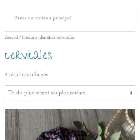
Passer au contenu principal
Accueil
/ Produits identifiés “cervicales”
cervicales
Trié
4 résultats affichés
du
plus
récent
au
plus
ancien