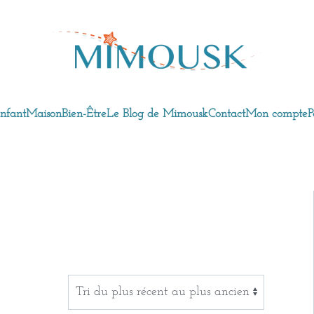
nfant
Maison
Bien-Être
Le Blog de Mimousk
Contact
Mon compte
P