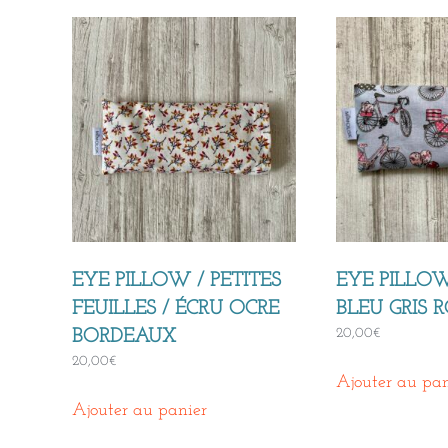
EYE PILLOW / PETITES
EYE PILLOW
FEUILLES / ÉCRU OCRE
BLEU GRIS 
20,00
€
BORDEAUX
20,00
€
Ajouter au pan
Ajouter au panier