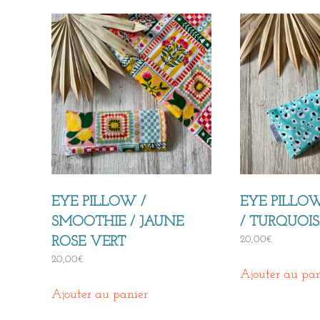
plus
récent
au
plus
ancien
EYE PILLOW /
EYE PILLO
SMOOTHIE / JAUNE
/ TURQUOIS
20,00
€
ROSE VERT
20,00
€
Ajouter au pan
Ajouter au panier