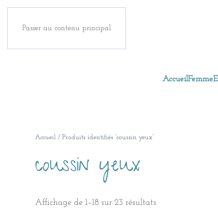
Passer au contenu principal
Accueil
Femme
E
Accueil
/ Produits identifiés “coussin yeux”
coussin yeux
Trié
Affichage de 1–18 sur 23 résultats
du