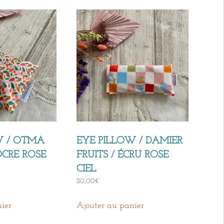
W / OTMA
EYE PILLOW / DAMIER
OCRE ROSE
FRUITS / ÉCRU ROSE
CIEL
20,00
€
ier
Ajouter au panier