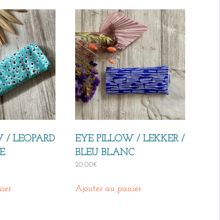
W / LEOPARD
EYE PILLOW / LEKKER /
E
BLEU BLANC
20,00
€
ier
Ajouter au panier