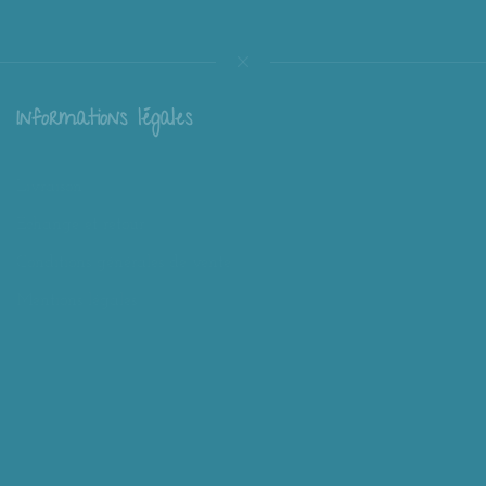
Informations légales
Livraison
Échange et retour
Conditions générales de vente
Mentions légales
Mieux nous connaître
Mimousk ? Qui ? Quoi ?
Philosophie de Mimousk