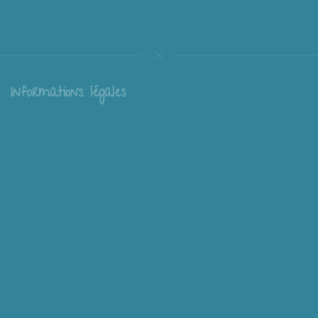
Informations légales
Livraison
Échange et retour
Conditions générales de vente
Mentions légales
Mieux nous connaître
Mimousk ? Qui ? Quoi ?