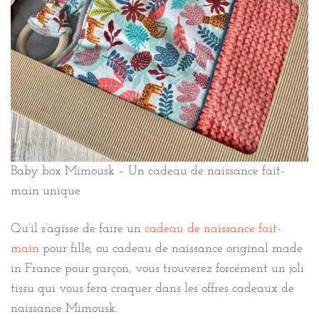
Baby box Mimousk – Un cadeau de naissance fait-
main unique
Qu’il s’agisse de faire un
cadeau de naissance fait-
main
pour fille, ou cadeau de naissance original made
in France pour garçon, vous trouverez forcément un joli
tissu qui vous fera craquer dans les offres cadeaux de
naissance Mimousk.