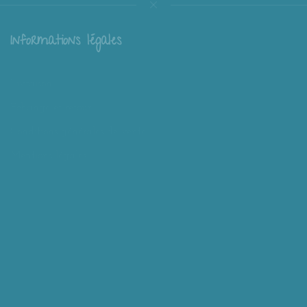
Informations légales
Livraison
Échange et retour
Conditions générales de vente
Mentions légales
Mieux nous connaître
Mimousk ? Qui ? Quoi ?
Philosophie de Mimousk
Mon compte