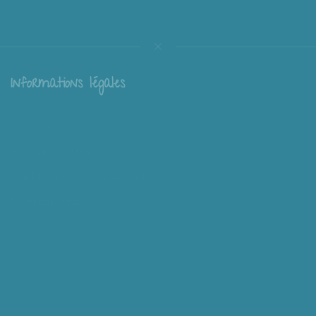
Informations légales
Livraison
Échange et retour
Conditions générales de vente
Mentions légales
Mieux nous connaître
Mimousk ? Qui ? Quoi ?
Philosophie de Mimousk