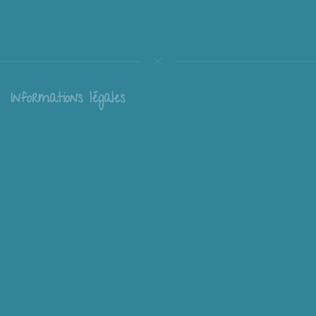
Informations légales
Livraison
Échange et retour
Conditions générales de vente
Mentions légales
Mieux nous connaître
Mimousk ? Qui ? Quoi ?