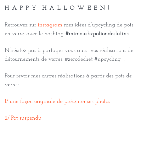
H A P P Y H A L L O W E E N !
Retrouvez sur
instagram
mes idées d’upcycling de pots
en verre, avec le hashtag
#mimouskxpotiondeslutins
.
N’hésitez pas à partager vous aussi vos réalisations de
détournements de verres. #zerodechet #upcycling …
Pour revoir mes autres réalisations à partir des pots de
verre :
1/ une façon originale de présenter ses photos
2/ Pot suspendu