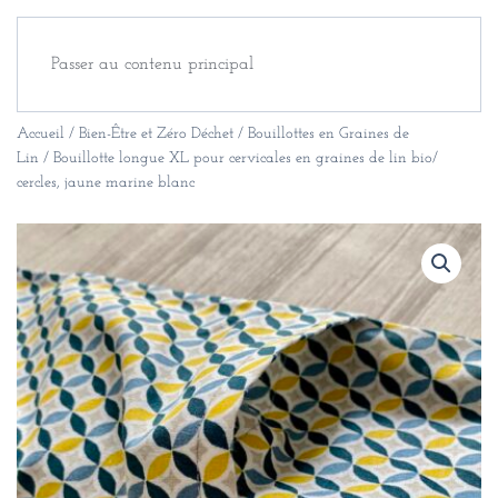
Passer au contenu principal
Accueil
/
Bien-Être et Zéro Déchet
/
Bouillottes en Graines de
Lin
/ Bouillotte longue XL pour cervicales en graines de lin bio/
cercles, jaune marine blanc