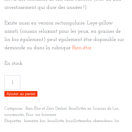
investissement qui dure des années !).
Existe aussi en version rectangulaire. L’eye-pillow
assorti (coussin relaxant pour les yeux, en graines de
lin bio également) peut également être disponible sur
demande ou dans la rubrique
Bien-être
.
En stock
quantité
de
Ajouter au panier
Bouillotte
longue
Catégories :
Bien-Être et Zéro Déchet
,
Bouillottes en Graines de Lin
,
XL
nouveautés
,
Pour vos hommes
pour
Étiquettes :
bienetre
,
bio
,
bouillotte
,
bouillotteseche
,
ideecadeau
,
lin
cervicales