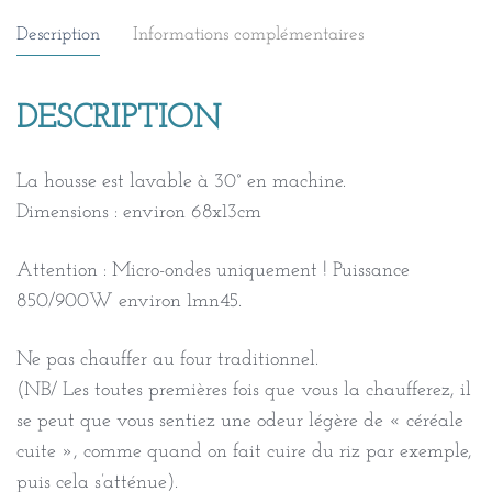
en
Description
Informations complémentaires
graines
de
lin
DESCRIPTION
bio/
cercles,
La housse est lavable à 30° en machine.
jaune
Dimensions : environ 68x13cm
marine
blanc
Attention : Micro-ondes uniquement ! Puissance
850/900W environ 1mn45.
Ne pas chauffer au four traditionnel.
(NB/ Les toutes premières fois que vous la chaufferez, il
se peut que vous sentiez une odeur légère de « céréale
cuite », comme quand on fait cuire du riz par exemple,
puis cela s’atténue).