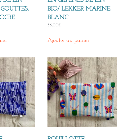
 DE LIN
EN GRAINES DE LIN
 GOUTTES,
BIO/ LEKKER MARINE
 OCRE
BLANC
36,00
€
ier
Ajouter au panier