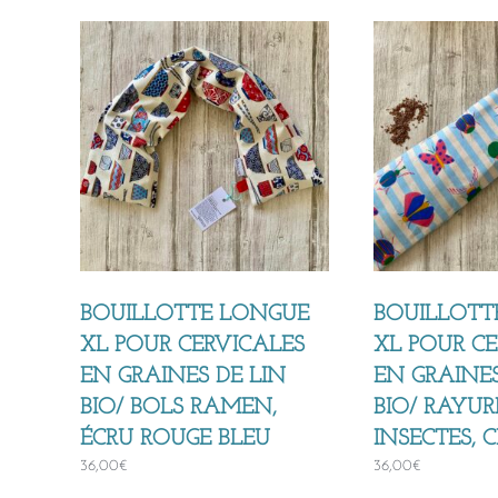
plus
récent
au
plus
ancien
BOUILLOTTE LONGUE
BOUILLOTT
XL POUR CERVICALES
XL POUR C
EN GRAINES DE LIN
EN GRAINES
BIO/ BOLS RAMEN,
BIO/ RAYUR
ÉCRU ROUGE BLEU
INSECTES, C
36,00
€
36,00
€