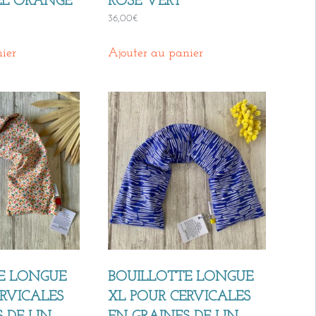
CIEL ORANGE
ROSE VERT
36,00
€
ier
Ajouter au panier
E LONGUE
BOUILLOTTE LONGUE
ERVICALES
XL POUR CERVICALES