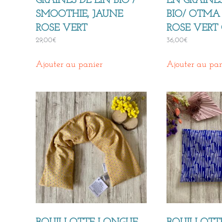
GRAINES DE LIN BIO /
EN GRAINES
SMOOTHIE, JAUNE
BIO/ OTMA
ROSE VERT
ROSE VERT
29,00
€
36,00
€
Ajouter au panier
Ajouter au pan