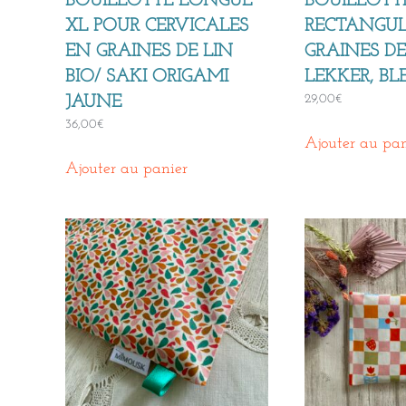
BOUILLOTTE LONGUE
BOUILLOTT
XL POUR CERVICALES
RECTANGUL
EN GRAINES DE LIN
GRAINES DE 
BIO/ SAKI ORIGAMI
LEKKER, B
29,00
€
JAUNE
36,00
€
Ajouter au pan
Ajouter au panier