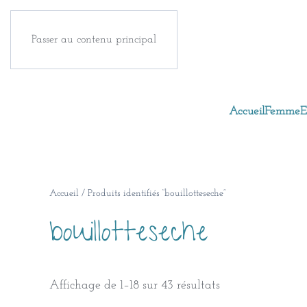
Passer au contenu principal
Accueil
Femme
E
Accueil
/ Produits identifiés “bouillotteseche”
bouillotteseche
Trié
Affichage de 1–18 sur 43 résultats
du