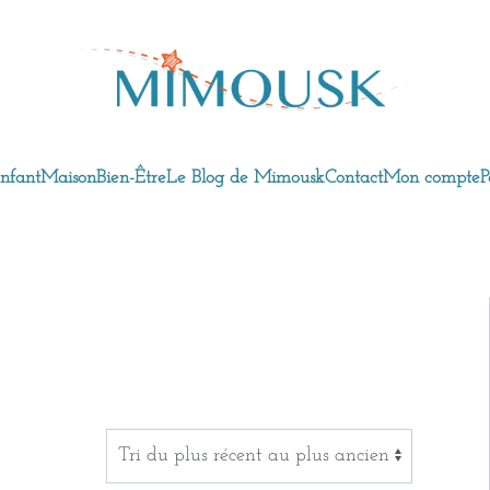
nfant
Maison
Bien-Être
Le Blog de Mimousk
Contact
Mon compte
P