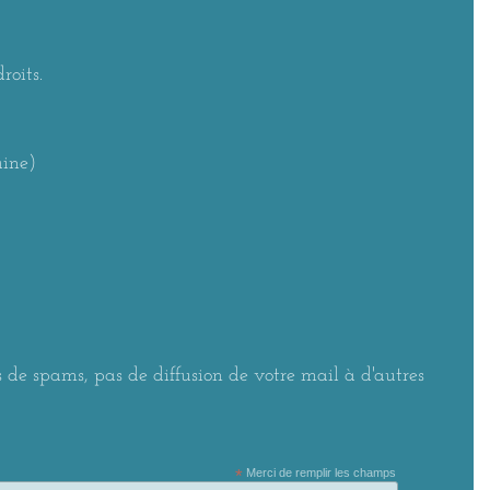
roits.
aine)
 de spams, pas de diffusion de votre mail à d'autres
*
Merci de remplir les champs