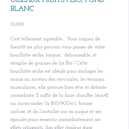
OISEAUX FRUITS FLIO, FOND
BLANC
35,00
€
C’est tellement agréable… Vous risquez de
bientôt ne plus pouvoir vous passer de votre
bouillotte sèche, longue, déhoussable, et
remplie de graines de lin Bio ! Cette
bouillotte sèche est idéale pour soulager les
maux au niveau des cervicales, les tensions
musculaires, elle procure bien-être et détente
immédiate. Il suffit de la faire chauffer 1mn45
au micro-ondes (à 850/900w), housse
incluse, et de l’installer sur sa nuque et ses
épaules pour ressentir immédiatement ses
effets relaxants. Son effet chaleur dure