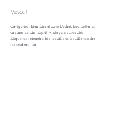
Vendu !
Catégories :
Bien-Être et Zéro Déchet
,
Bouillottes en
Graines de Lin
,
Esprit Vintage
,
nouveautés
Étiquettes :
bienetre
,
bio
,
bouillotte
,
bouillotteseche
,
ideecadeau
,
lin