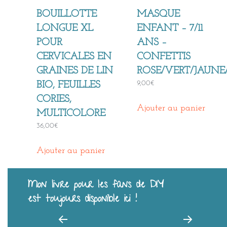
BOUILLOTTE
MASQUE
LONGUE XL
ENFANT – 7/11
POUR
ANS –
CERVICALES EN
CONFETTIS
GRAINES DE LIN
ROSE/VERT/JAUNE
9,00
€
BIO, FEUILLES
CORIES,
Ajouter au panier
MULTICOLORE
36,00
€
Ajouter au panier
Mon livre pour les fans de DIY
est toujours disponible ici !