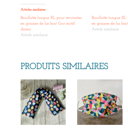
Articles similaires
Bouillotte longue XL pour cervicales
Bouillotte longue XL 
en graines de lin bio/ Gris motif
en graines de lin bio/
chiens
Article similaire
Article similaire
PRODUITS SIMILAIRES