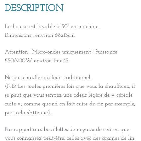
graines
DESCRIPTION
de
lin
La housse est lavable à 30° en machine.
bio/
Dimensions : environ 68x13cm
triangles
vert
Attention : Micro-ondes uniquement ! Puissance
corail
850/900W environ 1mn45.
Ne pas chauffer au four traditionnel.
(NB/ Les toutes premières fois que vous la chaufferez, il
se peut que vous sentiez une odeur légère de « céréale
cuite », comme quand on fait cuire du riz par exemple,
puis cela s’atténue).
Par rapport aux bouillottes de noyaux de cerises, que
vous connaissez peut-être, celles avec des graines de lin