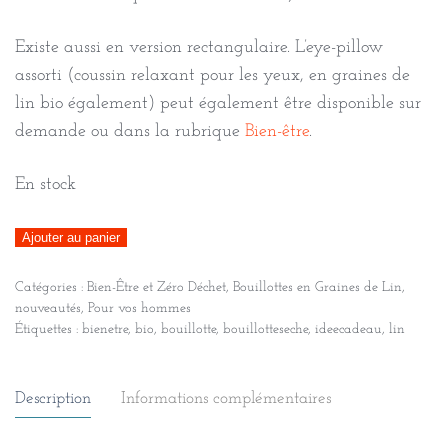
Existe aussi en version rectangulaire. L’eye-pillow
assorti (coussin relaxant pour les yeux, en graines de
lin bio également) peut également être disponible sur
demande ou dans la rubrique
Bien-être
.
En stock
quantité
Ajouter au panier
de
Catégories :
Bien-Être et Zéro Déchet
,
Bouillottes en Graines de Lin
,
Bouillotte
nouveautés
,
Pour vos hommes
longue
Étiquettes :
bienetre
,
bio
,
bouillotte
,
bouillotteseche
,
ideecadeau
,
lin
XL
pour
Description
Informations complémentaires
cervicales
en