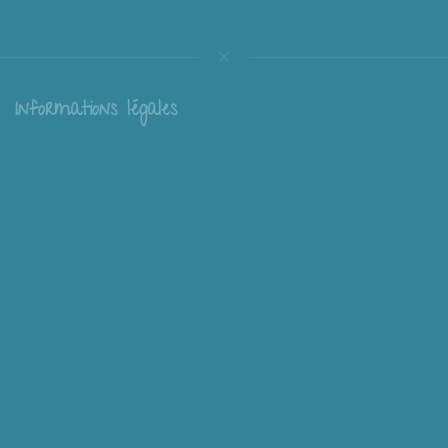
Informations légales
Livraison
Échange et retour
Conditions générales de vente
Mentions légales
Mieux nous connaître
Mimousk ? Qui ? Quoi ?
Philosophie de Mimousk