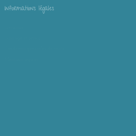
Informations légales
Livraison
Échange et retour
Conditions générales de vente
Mentions légales
Mieux nous connaître
Mimousk ? Qui ? Quoi ?
Philosophie de Mimousk
Mon compte
Panier