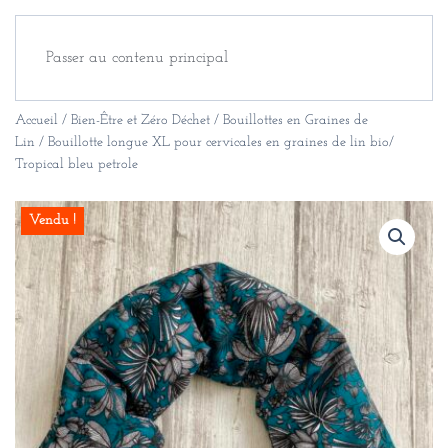
Passer au contenu principal
Accueil
/
Bien-Être et Zéro Déchet
/
Bouillottes en Graines de
Lin
/ Bouillotte longue XL pour cervicales en graines de lin bio/
Tropical bleu petrole
Vendu !