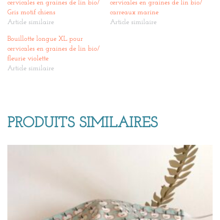
cervicales en graines de lin bio/
cervicales en graines de lin bio/
Gris motif chiens
carreaux marine
Article similaire
Article similaire
Bouillotte longue XL pour
cervicales en graines de lin bio/
fleurie violette
Article similaire
PRODUITS SIMILAIRES