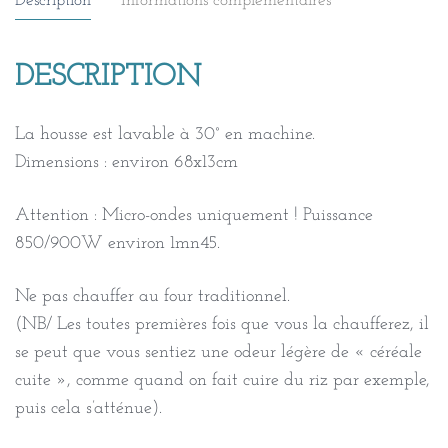
Description
Informations complémentaires
graines
de
lin
DESCRIPTION
bio/
vélos
La housse est lavable à 30° en machine.
bleu
Dimensions : environ 68x13cm
gris
rose
Attention : Micro-ondes uniquement ! Puissance
850/900W environ 1mn45.
Ne pas chauffer au four traditionnel.
(NB/ Les toutes premières fois que vous la chaufferez, il
se peut que vous sentiez une odeur légère de « céréale
cuite », comme quand on fait cuire du riz par exemple,
puis cela s’atténue).