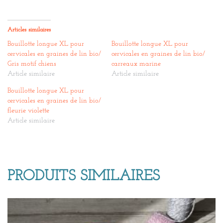
Articles similaires
Bouillotte longue XL pour
Bouillotte longue XL pour
cervicales en graines de lin bio/
cervicales en graines de lin bio/
Gris motif chiens
carreaux marine
Article similaire
Article similaire
Bouillotte longue XL pour
cervicales en graines de lin bio/
fleurie violette
Article similaire
PRODUITS SIMILAIRES