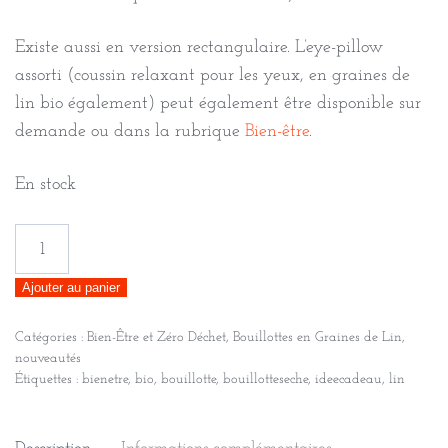
Existe aussi en version rectangulaire. L’eye-pillow
assorti (coussin relaxant pour les yeux, en graines de
lin bio également) peut également être disponible sur
demande ou dans la rubrique
Bien-être
.
En stock
quantité
de
Ajouter au panier
Bouillotte
longue
Catégories :
Bien-Être et Zéro Déchet
,
Bouillottes en Graines de Lin
,
XL
nouveautés
pour
Étiquettes :
bienetre
,
bio
,
bouillotte
,
bouillotteseche
,
ideecadeau
,
lin
cervicales
en