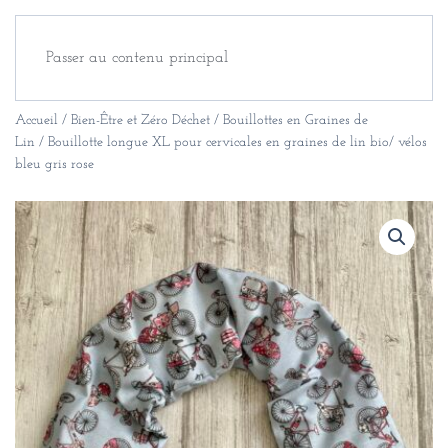
Passer au contenu principal
Accueil
/
Bien-Être et Zéro Déchet
/
Bouillottes en Graines de
Lin
/ Bouillotte longue XL pour cervicales en graines de lin bio/ vélos
bleu gris rose