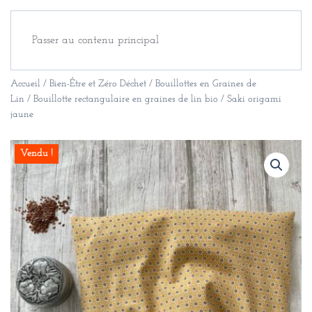
Passer au contenu principal
Accueil
/
Bien-Être et Zéro Déchet
/
Bouillottes en Graines de
Lin
/ Bouillotte rectangulaire en graines de lin bio / Saki origami
jaune
Vendu !