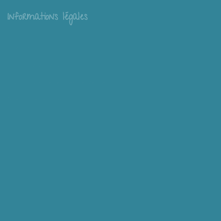
Informations légales
Livraison
Échange et retour
Conditions générales de vente
Mentions légales
Mieux nous connaître
Mimousk ? Qui ? Quoi ?
Philosophie de Mimousk
Mon compte
Panier