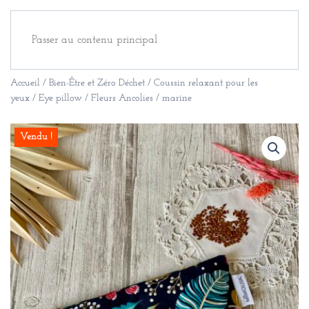
Passer au contenu principal
Accueil
/
Bien-Être et Zéro Déchet
/
Coussin relaxant pour les
yeux
/ Eye pillow / Fleurs Ancolies / marine
Vendu !