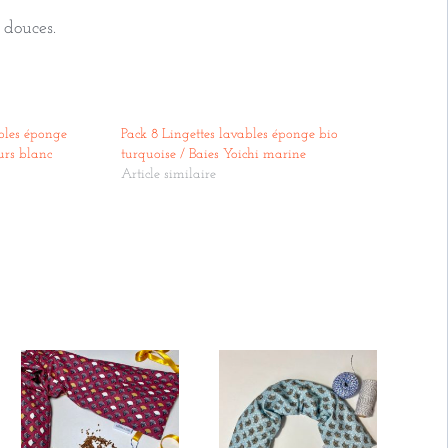
s douces.
bles éponge
Pack 8 Lingettes lavables éponge bio
urs blanc
turquoise / Baies Yoichi marine
Article similaire