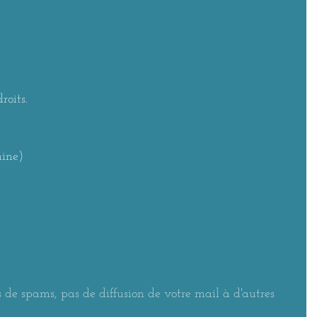
roits.
aine)
 de spams, pas de diffusion de votre mail à d'autres