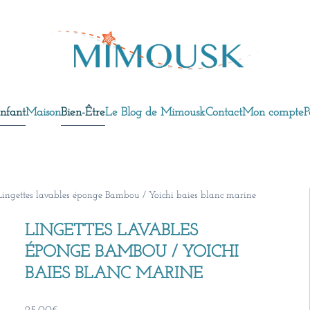
nfant
Maison
Bien-Être
Le Blog de Mimousk
Contact
Mon compte
P
Lingettes lavables éponge Bambou / Yoichi baies blanc marine
LINGETTES LAVABLES
ÉPONGE BAMBOU / YOICHI
BAIES BLANC MARINE