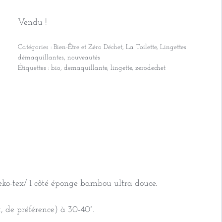
Vendu !
Catégories :
Bien-Être et Zéro Déchet
,
La Toilette
,
Lingettes
démaquillantes
,
nouveautés
Étiquettes :
bio
,
demaquillante
,
lingette
,
zerodechet
 oeko-tex/ 1 côté éponge bambou ultra douce.
, de préférence) à 30-40°.