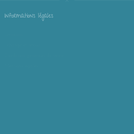
Informations légales
Livraison
Échange et retour
Conditions générales de vente
Mentions légales
Mieux nous connaître
Mimousk ? Qui ? Quoi ?
Philosophie de Mimousk
Mon compte