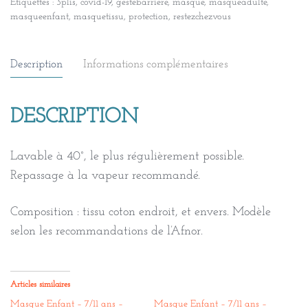
Étiquettes :
3plis
,
covid-19
,
gestebarriere
,
masque
,
masqueadulte
,
masqueenfant
,
masquetissu
,
protection
,
restezchezvous
Description
Informations complémentaires
DESCRIPTION
Lavable à 40°, le plus régulièrement possible.
Repassage à la vapeur recommandé.
Composition : tissu coton endroit, et envers. Modèle
selon les recommandations de l’Afnor.
Articles similaires
Masque Enfant – 7/11 ans –
Masque Enfant – 7/11 ans –