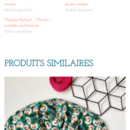
avions
jaune nuages
Article similaire
Article similaire
Masque Enfant – 7/11 ans –
confettis multicolore
Article similaire
PRODUITS SIMILAIRES