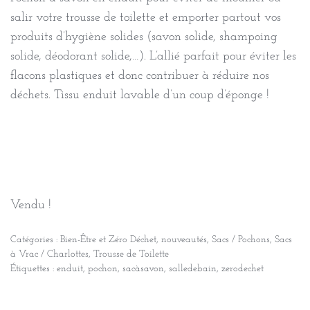
salir votre trousse de toilette et emporter partout vos
produits d’hygiène solides (savon solide, shampoing
solide, déodorant solide,…). L’allié parfait pour éviter les
flacons plastiques et donc contribuer à réduire nos
déchets. Tissu enduit lavable d’un coup d’éponge !
Vendu !
Catégories :
Bien-Être et Zéro Déchet
,
nouveautés
,
Sacs / Pochons
,
Sacs
à Vrac / Charlottes
,
Trousse de Toilette
Étiquettes :
enduit
,
pochon
,
sacàsavon
,
salledebain
,
zerodechet