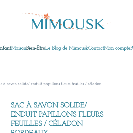
nfant
Maison
Bien-Être
Le Blog de Mimousk
Contact
Mon compte
P
c à savon solide/ enduit papillons fleurs feuilles / céladon
SAC À SAVON SOLIDE/
ENDUIT PAPILLONS FLEURS
FEUILLES / CÉLADON