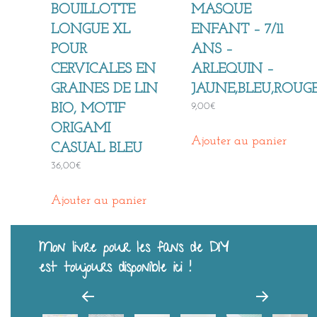
BOUILLOTTE
MASQUE
LONGUE XL
ENFANT – 7/11
POUR
ANS –
CERVICALES EN
ARLEQUIN –
GRAINES DE LIN
JAUNE,BLEU,ROUG
9,00
€
BIO, MOTIF
ORIGAMI
Ajouter au panier
CASUAL BLEU
36,00
€
Ajouter au panier
Mon livre pour les fans de DIY
est toujours disponible ici !