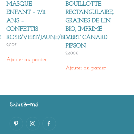
MASQUE
BOUILLOTTE
ENFANT – 7/11
RECTANGULAIRE,
ANS –
GRAINES DE LIN
CONFETTIS
BIO, IMPRIMÉ
E
ROSE/VERT/JAUNE/BLEU
VERT CANARD
9,00
€
PIPSON
29,00
€
Ajouter au panier
Ajouter au panier
Suivez-moi