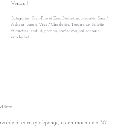
Vendu !
Catégories :
Bien-Être et Zéro Déchet
,
nouveautés
,
Sacs /
Pochons
,
Sacs à Vrac / Charlottes
,
Trousse de Toilette
Étiquettes :
enduit
,
pochon
,
sacàsavon
,
salledebain
,
zerodechet
5x14cm
 Lavable d’un coup d’éponge, ou en machine à 30°.