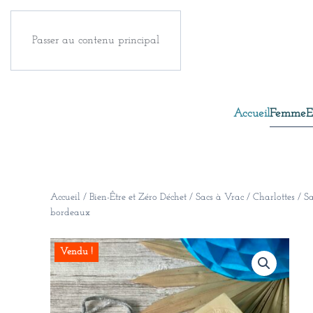
Passer au contenu principal
Accueil
Femme
E
Accueil
/
Bien-Être et Zéro Déchet
/
Sacs à Vrac / Charlottes
/ Sa
bordeaux
Vendu !