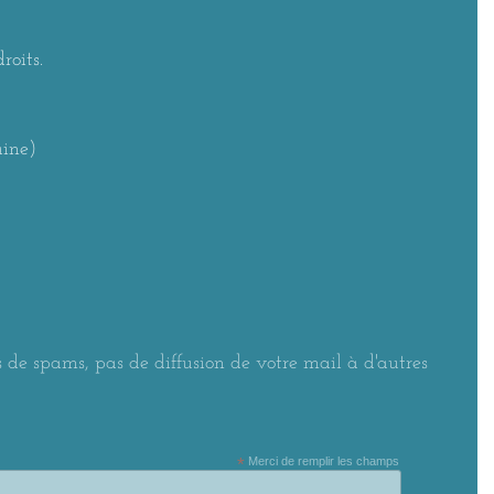
roits.
aine)
 de spams, pas de diffusion de votre mail à d'autres
*
Merci de remplir les champs