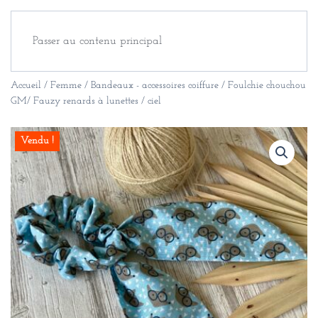
Passer au contenu principal
Accueil
/
Femme
/
Bandeaux - accessoires coiffure
/ Foulchie chouchou
GM/ Fauzy renards à lunettes / ciel
Vendu !