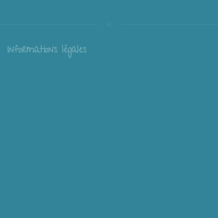
Informations légales
Livraison
Échange et retour
Conditions générales de vente
Mentions légales
Mieux nous connaître
Mimousk ? Qui ? Quoi ?
Philosophie de Mimousk