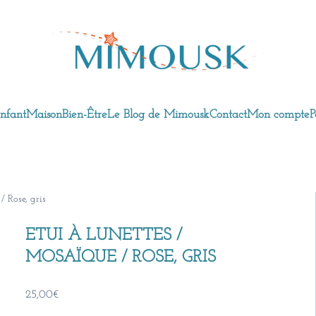
nfant
Maison
Bien-Être
Le Blog de Mimousk
Contact
Mon compte
P
/ Rose, gris
ETUI À LUNETTES /
MOSAÏQUE / ROSE, GRIS
25,00
€