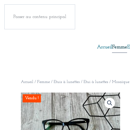
Passer au contenu principal
Accueil
Femme
E
Accueil
/
Femme
/
Etuis à lunettes
/ Etui à lunettes / Mosaïque 
Vendu !