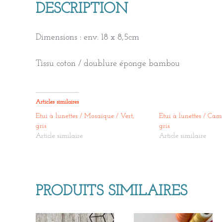
DESCRIPTION
Dimensions : env. 18 x 8,5cm
Tissu coton / doublure éponge bambou
Articles similaires
Etui à lunettes / Mosaïque / Vert,
Etui à lunettes / Cam
gris
gris
Article similaire
Article similaire
PRODUITS SIMILAIRES