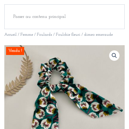
Passer au contenu principal
Accueil
/
Femme
/
Foulards
/ Foulchie fleuri / dimeo emeraude
Vendu !