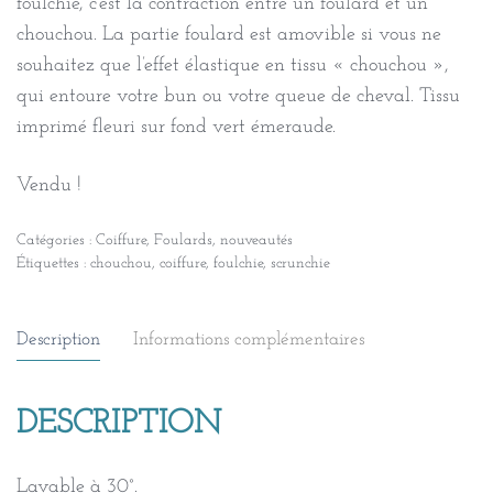
foulchie, c’est la contraction entre un foulard et un
chouchou. La partie foulard est amovible si vous ne
souhaitez que l’effet élastique en tissu « chouchou »,
qui entoure votre bun ou votre queue de cheval. Tissu
imprimé fleuri sur fond vert émeraude.
Vendu !
Catégories :
Coiffure
,
Foulards
,
nouveautés
Étiquettes :
chouchou
,
coiffure
,
foulchie
,
scrunchie
Description
Informations complémentaires
DESCRIPTION
Lavable à 30°.