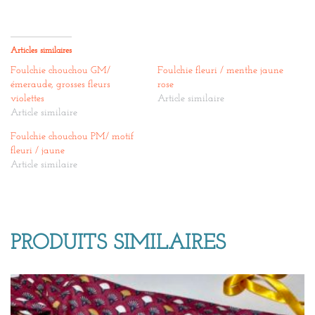
Articles similaires
Foulchie chouchou GM/
Foulchie fleuri / menthe jaune
émeraude, grosses fleurs
rose
violettes
Article similaire
Article similaire
Foulchie chouchou PM/ motif
fleuri / jaune
Article similaire
PRODUITS SIMILAIRES