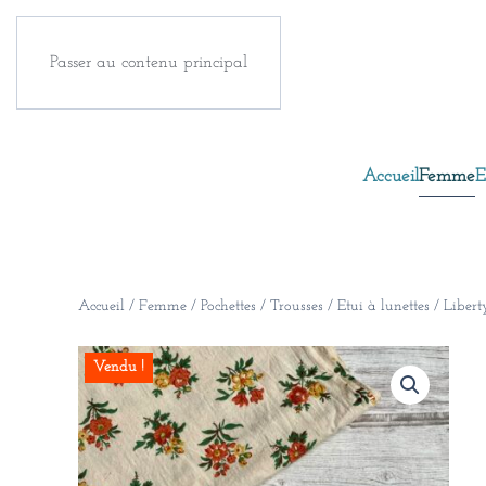
Passer au contenu principal
Accueil
Femme
E
Accueil
/
Femme
/
Pochettes / Trousses
/ Etui à lunettes / Liber
Vendu !