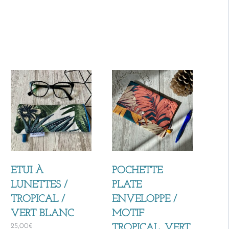
ETUI À
POCHETTE
LUNETTES /
PLATE
TROPICAL /
ENVELOPPE /
VERT BLANC
MOTIF
25,00
€
TROPICAL, VERT