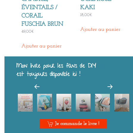
ÉVENTAILS /
KAKI
18,00
€
CORAIL
FUSCHIA BRUN
Ajouter au panier
49,00
€
Ajouter au panier
Mon livre pour les fans de DIY
est toujours disponible ici !
Je commande le livre !