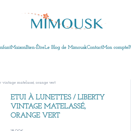
nfant
Maison
Bien-Être
Le Blog de Mimousk
Contact
Mon compte
P
ty vintage matelassé, orange vert
ETUI À LUNETTES / LIBERTY
VINTAGE MATELASSÉ,
ORANGE VERT