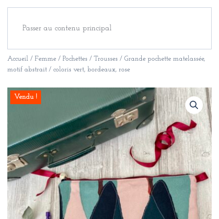
Passer au contenu principal
Accueil
/
Femme
/
Pochettes / Trousses
/ Grande pochette matelassée,
motif abstrait / coloris vert, bordeaux, rose
Vendu !