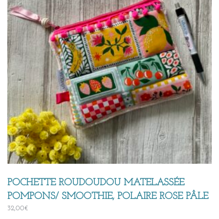
POCHETTE ROUDOUDOU MATELASSÉE
POMPONS/ SMOOTHIE, POLAIRE ROSE PÂLE
32,00
€