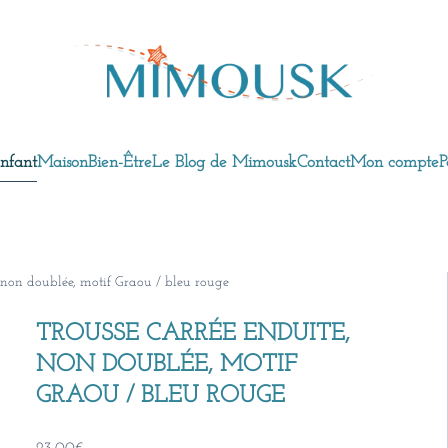
nfant
Maison
Bien-Être
Le Blog de Mimousk
Contact
Mon compte
P
, non doublée, motif Graou / bleu rouge
TROUSSE CARRÉE ENDUITE,
NON DOUBLÉE, MOTIF
GRAOU / BLEU ROUGE