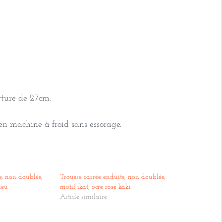
rture de 27cm.
n machine à froid sans essorage.
e, non doublée,
Trousse carrée enduite, non doublée,
leu
motif ikat, ocre rose kaki
Article similaire